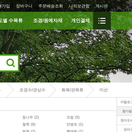
원가입
장바구니
주문배송조회
나의보관함
게시판
도별 수목류
조경/원예자재
개인결제
조경수/관상수
화목/관목류
미선
카탈로
웹카탈
등나무
(2)
조팝
(5)
찾아오
철쭉
(9)
만병초
(1)
장바
팥꽃
(2)
황매화
(1)