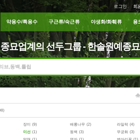
로그인
회
약용수/특용수
구근류/숙근류
야생화/화훼류
용
종묘업계의 선두그룹 - 한솔원예종묘
98)
장미
(9)
배롱나무
(2)
라일락
(4)
미선
(1)
동백
(3)
무궁화
(3)
말채
(1)
명자
(1)
병아리꽃
(1)