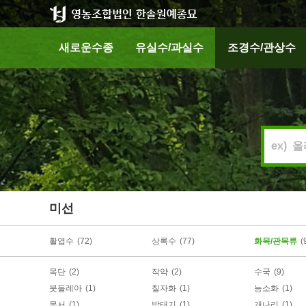
새로운수종
유실수/과실수
조경수/관상수
미선
활엽수
(72)
상록수
(77)
화목/관목류
(
목단
(2)
작약
(2)
수국
(9)
붓들레아
(1)
칠자화
(1)
능소화
(1)
목서
(1)
박태기
(1)
개나리
(1)