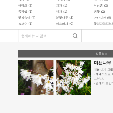
해당화
(2)
치자
(1)
낙상홍
(2)
좀작살
(1)
매자
(1)
병꽃
(2)
꽃복숭아
(4)
분꽃나무
(2)
아카시아
(0)
녹보수
(1)
이스라지
(0)
꽃댕강(댕강나
상품정보
미선나무
개화시기 : 3
- 세계적으로 
고있다.
- 열매의 모
라에서만 자라
- 볕이 잘 드
- 높이는 1m
지는 네모진다
- 잎보다 먼저