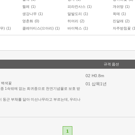
찔레
(1)
피라칸사스
(1)
개쉬땅
(1)
생강나무
(1)
말발도리
(1)
옥매
(1)
영춘화
(0)
히어리
(2)
진달래
(2)
무)
(1)
클레마티스(으아리)
(1)
바이텍스
(1)
자주받침꽃
(
규격 옵션
02 H0.8m
월 백색꽃
01 삽목1년
1종 1속밖에 없는 희귀종으로 천연기념물로 보호 받
양이 둥근 부채를 닮아 미선나무라고 부르는데, 우리나
는 한국 특산식물이다.
는 산기슭에서 자란다.
에 달하고 가지는 끝이 처지며 자줏빛이 돌고, 어린 가
.
 개나리 꽃모양의 꽃이 달리며 향기가 뛰어나다.
1