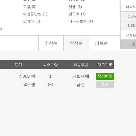
고광
(0)
덜꿩
(1)
나의보
수양골담초
(1)
설구화
(1)
고객
칼미아
(1)
나무산호수
(1)
입금
1)
오늘본
추천순
신상순
이름순
TO
단가
최소수량
배송방법
재고현황
7,000 원
1
개별택배
즉시배송
500 원
20
품절
품절