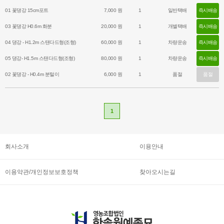
- 꽃은 분홍빛이 도는 흰색이며 6~10월에 핀다.
01 꽃댕강 15cm포트
7,000 원
1
일반택배
즉시배송
03 꽃댕강 H0.6m 화분
20,000 원
1
개별택배
즉시배송
04 댕강 - H1.2m 스탠다드형(조형)
60,000 원
1
차량운송
즉시배송
05 댕강- H1.5m 스탠다드형(조형)
80,000 원
1
차량운송
즉시배송
02 꽃댕강 - H0.4m 분털이
6,000 원
1
품절
품절
1
회사소개
이용안내
이용약관/개인정보보호정책
찾아오시는길