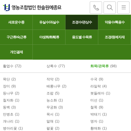
새로운수종
유실수/과실수
조경수/관상수
약용수/특용수
구근류/숙근류
야생화/화훼류
용도별 수목류
조경/원예자재
꽃댕강(댕강나무)
개인결제
활엽수
(72)
상록수
(77)
화목/관목류
(98)
목단
(2)
작약
(2)
수국
(9)
장미
(9)
배롱나무
(2)
라일락
(4)
등나무
(2)
조팝
(5)
붓들레아
(1)
칠자화
(1)
능소화
(1)
미선
(1)
동백
(3)
무궁화
(3)
철쭉
(9)
만병초
(1)
목서
(1)
박태기
(1)
개나리
(1)
말채
(1)
명자
(1)
병아리꽃
(1)
팥꽃
(2)
황매화
(1)