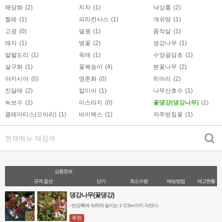
해당화
(2)
치자
(1)
낙상홍
(2)
찔레
(1)
피라칸사스
(1)
개쉬땅
(1)
고광
(0)
덜꿩
(1)
좀작살
(1)
매자
(1)
병꽃
(2)
생강나무
(1)
말발도리
(1)
옥매
(1)
수양골담초
(1)
설구화
(1)
꽃복숭아
(4)
분꽃나무
(2)
아카시아
(0)
영춘화
(0)
히어리
(2)
진달래
(2)
칼미아
(1)
나무산호수
(1)
녹보수
(1)
이스라지
(0)
꽃댕강(댕강나무)
(1)
클레마티스(으아리)
(1)
바이텍스
(1)
자주받침꽃
(1)
상품정보
규격 옵션
단가
최소수량
배송방법
재고현황
댕강나무(꽃댕강)
- 반상록에 속하며 높이는 1~2.5m 까지 자란다.
- 전국 어디서나 생육이 가능하며 맹아력이 강하다.
추천
- 생울타리에 최적의 품종이다.