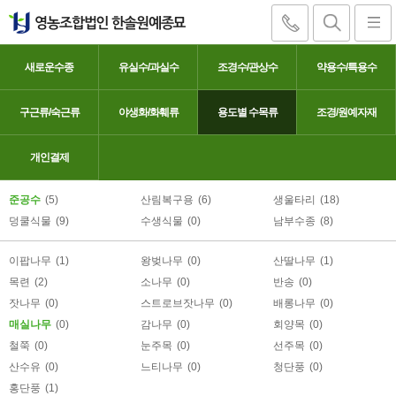
새로운수종
유실수/과실수
조경수/관상수
약용수/특용수
구근류/숙근류
야생화/화훼류
용도별 수목류
조경/원예자재
매실나무
개인결제
준공수
(5)
산림복구용
(6)
생울타리
(18)
덩쿨식물
(9)
수생식물
(0)
남부수종
(8)
이팝나무
(1)
왕벚나무
(0)
산딸나무
(1)
목련
(2)
소나무
(0)
반송
(0)
잣나무
(0)
스트로브잣나무
(0)
배롱나무
(0)
매실나무
(0)
감나무
(0)
회양목
(0)
철쭉
(0)
눈주목
(0)
선주목
(0)
산수유
(0)
느티나무
(0)
청단풍
(0)
홍단풍
(1)