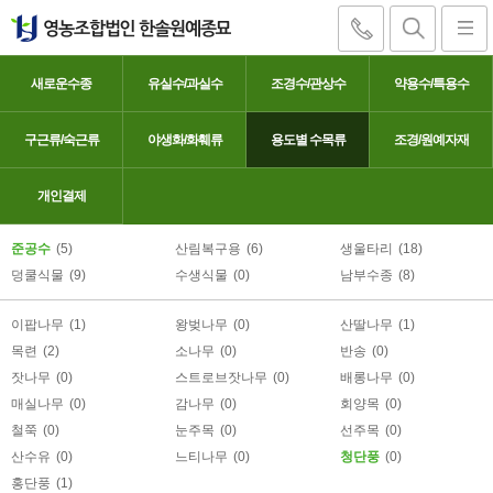
새로운수종
유실수/과실수
조경수/관상수
약용수/특용수
구근류/숙근류
야생화/화훼류
용도별 수목류
조경/원예자재
청단풍
개인결제
준공수
(5)
산림복구용
(6)
생울타리
(18)
덩쿨식물
(9)
수생식물
(0)
남부수종
(8)
이팝나무
(1)
왕벚나무
(0)
산딸나무
(1)
목련
(2)
소나무
(0)
반송
(0)
잣나무
(0)
스트로브잣나무
(0)
배롱나무
(0)
매실나무
(0)
감나무
(0)
회양목
(0)
철쭉
(0)
눈주목
(0)
선주목
(0)
산수유
(0)
느티나무
(0)
청단풍
(0)
홍단풍
(1)