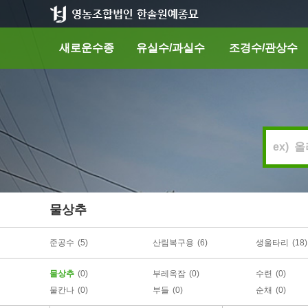
새로운수종
유실수/과실수
조경수/관상수
물상추
준공수
(5)
산림복구용
(6)
생울타리
(18)
물상추
(0)
부레옥잠
(0)
수련
(0)
물칸나
(0)
부들
(0)
순채
(0)