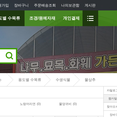
원가입
장바구니
주문배송조회
나의보관함
게시판
도별 수목류
조경/원예자재
개인결제
용도별 수목류
수생식물
물상추
카탈로
웹카탈
노랑어리연
(0)
물양귀비
(0)
찾아오
장바