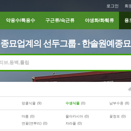
로그인
회
약용수/특용수
구근류/숙근류
야생화/화훼류
용
종묘업계의 선두그룹 - 한솔원예종묘
덩쿨식물
(9)
수생식물
(0)
남부수종
(8)
마름
(0)
물아카시아
(0)
꽃창포
(0)
연꽃(연뿌리)
(0)
자라풀
(0)