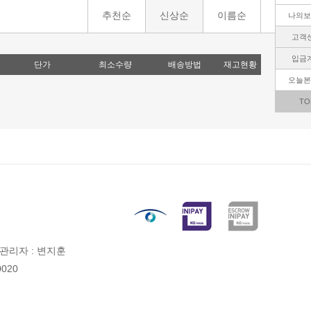
추천순
신상순
이름순
나의보
고객
입금
단가
최소수량
배송방법
재고현황
오늘본
TO
관리자 : 변지훈
020