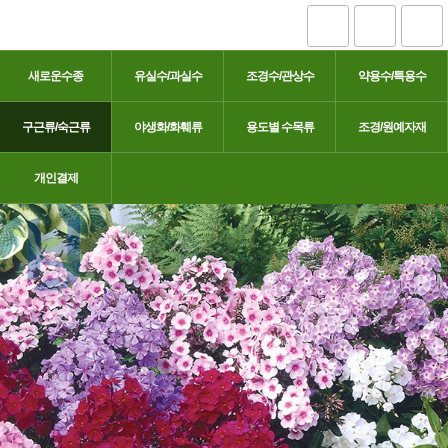
새로운수종
유실수/과실수
조경수/관상수
약용수/특용수
구근류/숙근류
야생화/화훼류
용도별 수목류
조경/원예자재
플록스
개인결제