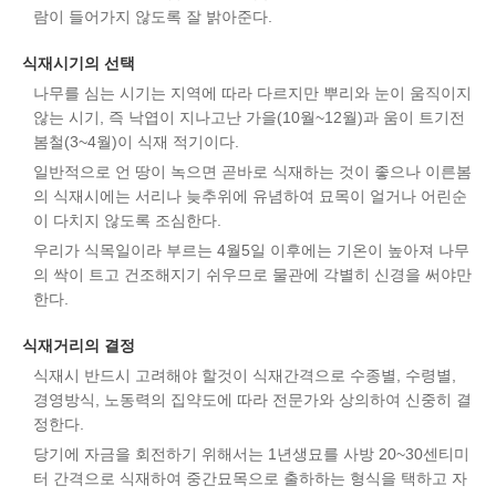
람이 들어가지 않도록 잘 밝아준다.
식재시기의 선택
나무를 심는 시기는 지역에 따라 다르지만 뿌리와 눈이 움직이지
않는 시기, 즉 낙엽이 지나고난 가을(10월~12월)과 움이 트기전
봄철(3~4월)이 식재 적기이다.
일반적으로 언 땅이 녹으면 곧바로 식재하는 것이 좋으나 이른봄
의 식재시에는 서리나 늦추위에 유념하여 묘목이 얼거나 어린순
이 다치지 않도록 조심한다.
우리가 식목일이라 부르는 4월5일 이후에는 기온이 높아져 나무
의 싹이 트고 건조해지기 쉬우므로 물관에 각별히 신경을 써야만
한다.
식재거리의 결정
식재시 반드시 고려해야 할것이 식재간격으로 수종별, 수령별,
경영방식, 노동력의 집약도에 따라 전문가와 상의하여 신중히 결
정한다.
당기에 자금을 회전하기 위해서는 1년생묘를 사방 20~30센티미
터 간격으로 식재하여 중간묘목으로 출하하는 형식을 택하고 자