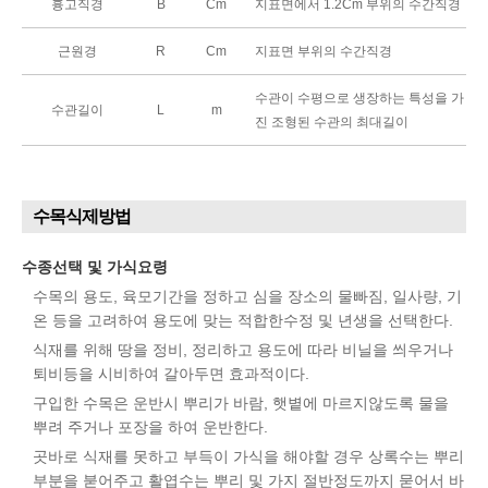
흉고직경
B
Cm
지표면에서 1.2Cm 부위의 수간직경
근원경
R
Cm
지표면 부위의 수간직경
수관이 수평으로 생장하는 특성을 가
수관길이
L
m
진 조형된 수관의 최대길이
수목식제방법
수종선택 및 가식요령
수목의 용도, 육모기간을 정하고 심을 장소의 물빠짐, 일사량, 기
온 등을 고려하여 용도에 맞는 적합한수정 및 년생을 선택한다.
식재를 위해 땅을 정비, 정리하고 용도에 따라 비닐을 씌우거나
퇴비등을 시비하여 갈아두면 효과적이다.
구입한 수목은 운반시 뿌리가 바람, 햇볕에 마르지않도록 물을
뿌려 주거나 포장을 하여 운반한다.
곳바로 식재를 못하고 부득이 가식을 해야할 경우 상록수는 뿌리
부분을 붇어주고 활엽수는 뿌리 및 가지 절반정도까지 묻어서 바