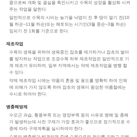
줌으로써 개화 및 결실을 촉진시키고 수목의 성장을 활성화 시켜
주는 작업을 말한다.
일반적으로 수목의 시비는 늦가을 낙엽이 진 후 땅이 얼기 전(10
월 하순~11월 하순)또는 해토되는 시기인(3월 중순~3월 하순)
잎피기 전 1회를 기준으로 한다.
제초작업
수목의 생육을 위하여 생육중인 잡초를 제거하거나 잡초의 발아
를 방지하는 작업으로 조경수목 하부 제초작업은 일반적으로 기
계 제초가 유리하며, 일부 지역에서는 약제 제초작업을 병행 할
수 있다.
약제 제초작업 시에는 약품의 혼용 및 용도를 명확히 하여 인체
에 피해가 가지 않도록 하며 잡초의 생육이 왕성한 여름철에는
수시로 하여야 한다.
병충해방제
수모근 과습, 통풍부족 또는 영양부족 등의 사유로 병해 및 충해
가 발생하는데 사전 구제가 가장 효과가 좋으므로 정기적으로 수
종에 따라 구제계획을 실시하여야 한다.
수목의 병충해가 발견되면 주변 수목으로의 전이를 피하고 피해