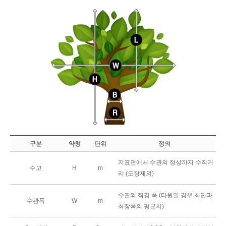
구분
약칭
단위
정의
지표면에서 수관의 정상까지 수직거
수고
H
m
리 (도장제외)
수관의 직경 폭 (타원일 경우 최단과
수관폭
W
m
최장폭의 평균치)