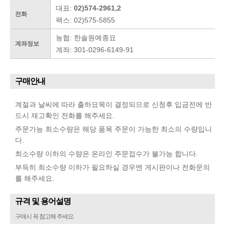
대표:
02)574-2961,2
전화
팩스: 02)575-5855
농협: 한솔원예종묘
계좌정보
계좌: 301-0296-6149-91
구매안내
계절과 날씨에 따라 출하묘목이 결정되므로 신청후 입금전에 반
드시 재고확인 전화를 해주세요.
주문가능 최소수량은 해당 품목 주문이 가능한 최소의 수량입니
다.
최소수량 이하의 수량은 온라인 주문접수가 불가능 합니다.
부득히 최소수량 이하가 필요하실 경우엔 게시판이나 전화문의
를 해주세요.
규격 및 용어설명
구매시 꼭 참고해 주세요.