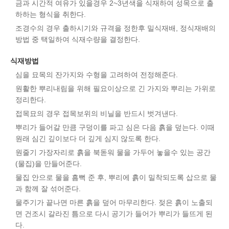
금과 시간적 여유가 있을경우 2~3년색을 식재하여 성목으로 출
하하는 형식을 취한다.
조경수의 경우 출하시기와 규격을 정한후 밀식재배, 정식재배의
방법 중 택일하여 식재수량을 결정한다.
식재방법
심을 묘목의 잔가지와 수형을 고려하여 전정해준다.
원활한 뿌리내림을 위해 필요이상으로 긴 가지와 뿌리는 가위로
정리한다.
접목묘의 경우 접목보위의 비닐을 반드시 벗겨낸다.
뿌리가 들어갈 만큼 구덩이를 파고 심은 다음 흙을 덮는다. 이때
원래 심긴 깊이보다 더 깊게 심지 않도록 한다.
원줄기 가장자리로 흙을 북돋워 물을 가두어 놓을수 있는 공간
(물집)을 만들어준다.
물집 안으로 물을 흠뻑 준 후, 뿌리에 흙이 밀착되도록 삽으로 물
과 함께 잘 섞어준다.
물주기가 끝나면 마른 흙을 덮어 마무리한다. 젖은 흙이 노출되
면 건조시 갈라진 틈으로 다시 공기가 들어가 뿌리가 들뜨게 된
다.