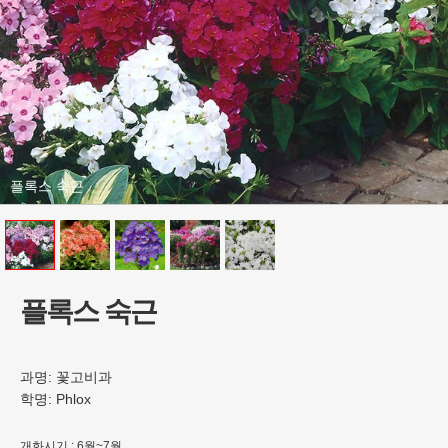
플록스 숙근
플록스 숙근
과명:
꽃고비과
학명:
Phlox
개화시기 : 6월~7월