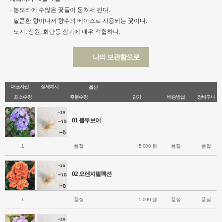
- 봉오리에 수많은 꽃들이 뭉쳐서 핀다.
- 달콤한 향이나서 향수의 베이스로 사용되는 꽃이다.
- 노지, 정원, 화단등 심기에 매우 적합하다.
나의 보관함으로
대표사진
실제예시
옵션
최소수량
주문수량
단가
배송방법
장바구니
01 블루보이
1
품절
5,000 원
품절
품절
02 오렌지펄펙션
1
품절
5,000 원
품절
품절