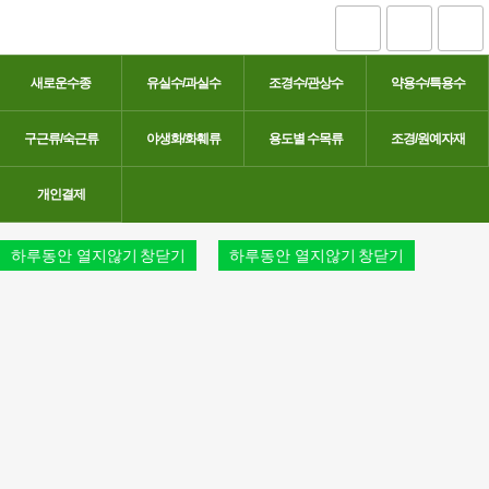
새로운수종
유실수/과실수
조경수/관상수
약용수/특용수
구근류/숙근류
야생화/화훼류
용도별 수목류
조경/원예자재
개인결제
하루동안 열지않기
창닫기
하루동안 열지않기
창닫기